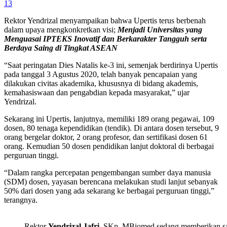
13
Rektor Yendrizal menyampaikan bahwa Upertis terus berbenah
dalam upaya mengkonkretkan visi;
Menjadi Universitas yang
Menguasai IPTEKS Inovatif dan Berkarakter Tangguh serta
Berdaya Saing di Tingkat ASEAN
“Saat peringatan Dies Natalis ke-3 ini, semenjak berdirinya Upertis
pada tanggal 3 Agustus 2020, telah banyak pencapaian yang
dilakukan civitas akademika, khususnya di bidang akademis,
kemahasiswaan dan pengabdian kepada masyarakat,” ujar
Yendrizal.
Sekarang ini Upertis, lanjutnya, memiliki 189 orang pegawai, 109
dosen, 80 tenaga kependidikan (tendik). Di antara dosen tersebut, 9
orang bergelar doktor, 2 orang profesor, dan sertifikasi dosen 61
orang. Kemudian 50 dosen pendidikan lanjut doktoral di berbagai
perguruan tinggi.
“Dalam rangka percepatan pengembangan sumber daya manusia
(SDM) dosen, yayasan berencana melakukan studi lanjut sebanyak
50% dari dosen yang ada sekarang ke berbagai perguruan tinggi,”
terangnya.
Rektor
Yendrizal Jafri,
SKp, MBiomed sedang memberikan sam