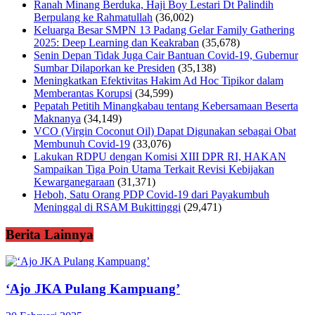
Ranah Minang Berduka, Haji Boy Lestari Dt Palindih
Berpulang ke Rahmatullah
(36,002)
Keluarga Besar SMPN 13 Padang Gelar Family Gathering
2025: Deep Learning dan Keakraban
(35,678)
Senin Depan Tidak Juga Cair Bantuan Covid-19, Gubernur
Sumbar Dilaporkan ke Presiden
(35,138)
Meningkatkan Efektivitas Hakim Ad Hoc Tipikor dalam
Memberantas Korupsi
(34,599)
Pepatah Petitih Minangkabau tentang Kebersamaan Beserta
Maknanya
(34,149)
VCO (Virgin Coconut Oil) Dapat Digunakan sebagai Obat
Membunuh Covid-19
(33,076)
Lakukan RDPU dengan Komisi XIII DPR RI, HAKAN
Sampaikan Tiga Poin Utama Terkait Revisi Kebijakan
Kewarganegaraan
(31,371)
Heboh, Satu Orang PDP Covid-19 dari Payakumbuh
Meninggal di RSAM Bukittinggi
(29,471)
Berita Lainnya
‘Ajo JKA Pulang Kampuang’