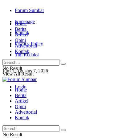
Forum Sumbar
homepage
Home
Berita
Kontak
Artikel
Opini
Privacy Policy
Advertorial
Kontak
Tim Redaksi
No Result
Jumat, Agustus 7, 2026
View All Result
Login
Home
Berita
Artikel
Opini
Advertorial
Kontak
No Result