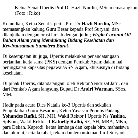
Ketua Senat Upertis Prof Dr Hazli Nurdin, MSc memasangkan 
(Foto : Riko)
Kemudian, Ketua Senat Upertis Prof Dr
Hazli Nurdin,
MSc
memasangkan kalung Guru Besar kepada Prof Suryani, dan
dilanjutkan dengan orasi ilmiah dengan judul;
Virgin Coconut Oil
Bahan Alami yang Mendukung Bidang Kesehatan dan
Kewirausahaan Sumatera Barat.
Di kesempatan itu juga, Upertis melakukan penandatangaan
perjanjian kerja sama (PKS) dengan Pemkab Agam dalam hal
peningkatan kapasitas pegawai/ASN Agam, khususnya di bidang
kesehatan.
Di pihak Upertis, ditandatangani oleh Rektor Yendrizal Jafri, dan
dari Pemkab Agam langsung Bupati Dr
Andri Warman
, SSos,
MM.
Hadir pada acara Dies Natalis ke-3 Upertis dan sekalian
Pengukuhan Guru Besar ini, Ketua Yayasan Perintis Padang
Yohandes Rafki,
SH, MH, Wakil Rektor I Upertis Ns
Yaslina,
SpKom, Wakil Rektor II
Rafnelly Rafki,
SE, SH, MBA, MKn,
para Dekan, Kaprodi, ketua lembaga dan kepala biro, mahasiswa
dan alumni, serta kerabat, rekan dan teman-teman Prof Suryani.