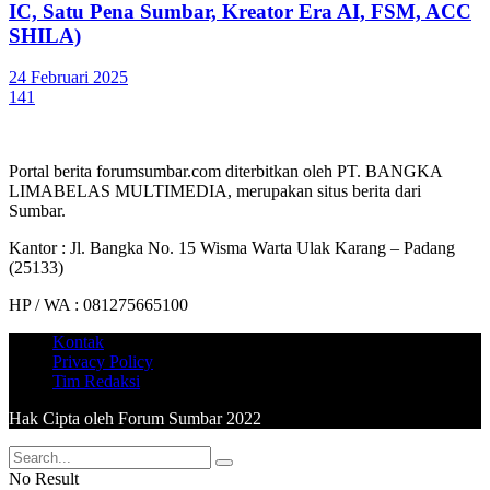
IC, Satu Pena Sumbar, Kreator Era AI, FSM, ACC
SHILA)
24 Februari 2025
141
Portal berita forumsumbar.com diterbitkan oleh PT. BANGKA
LIMABELAS MULTIMEDIA, merupakan situs berita dari
Sumbar.
Kantor : Jl. Bangka No. 15 Wisma Warta Ulak Karang – Padang
(25133)
HP / WA : 081275665100
Kontak
Privacy Policy
Tim Redaksi
Hak Cipta oleh Forum Sumbar 2022
No Result