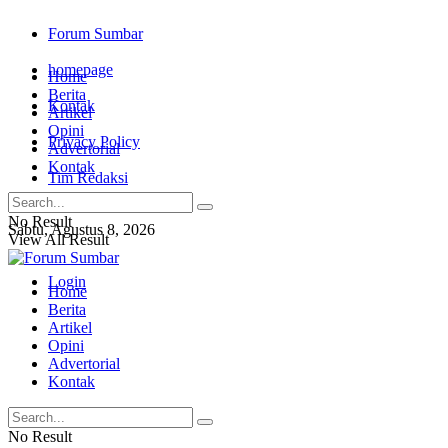
Forum Sumbar
homepage
Home
Berita
Kontak
Artikel
Opini
Privacy Policy
Advertorial
Kontak
Tim Redaksi
No Result
Sabtu, Agustus 8, 2026
View All Result
Login
Home
Berita
Artikel
Opini
Advertorial
Kontak
No Result