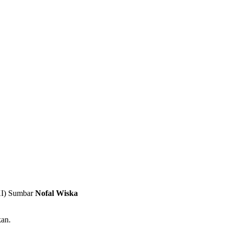
KI) Sumbar
Nofal Wiska
kan.