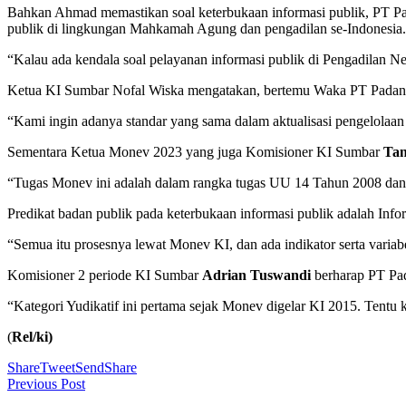
Bahkan Ahmad memastikan soal keterbukaan informasi publik, PT P
publik di lingkungan Mahkamah Agung dan pengadilan se-Indonesia.
“Kalau ada kendala soal pelayanan informasi publik di Pengadilan 
Ketua KI Sumbar Nofal Wiska mengatakan, bertemu Waka PT Padan
“Kami ingin adanya standar yang sama dalam aktualisasi pengelolaan
Sementara Ketua Monev 2023 yang juga Komisioner KI Sumbar
Tan
“Tugas Monev ini adalah dalam rangka tugas UU 14 Tahun 2008 dan 
Predikat badan publik pada keterbukaan informasi publik adalah Infor
“Semua itu prosesnya lewat Monev KI, dan ada indikator serta variabel
Komisioner 2 periode KI Sumbar
Adrian Tuswandi
berharap PT Pa
“Kategori Yudikatif ini pertama sejak Monev digelar KI 2015. Tentu
(
Rel/ki)
Share
Tweet
Send
Share
Previous Post