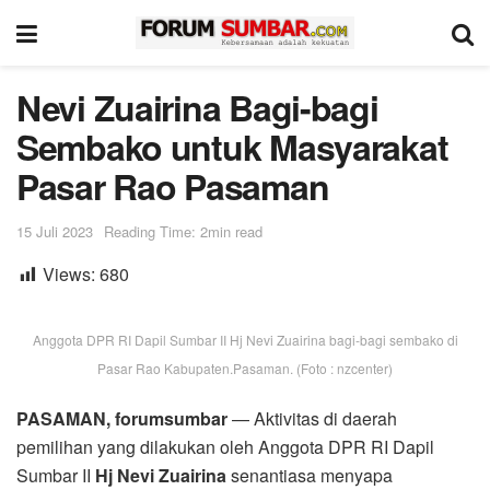
Nevi Zuairina Bagi-bagi
Sembako untuk Masyarakat
Pasar Rao Pasaman
15 Juli 2023
Reading Time: 2min read
Views:
680
Anggota DPR RI Dapil Sumbar II Hj Nevi Zuairina bagi-bagi sembako di
Pasar Rao Kabupaten.Pasaman. (Foto : nzcenter)
PASAMAN, forumsumbar
— Aktivitas di daerah
pemilihan yang dilakukan oleh Anggota DPR RI Dapil
Sumbar II
Hj Nevi Zuairina
senantiasa menyapa