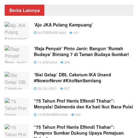
Berita Lainnya
‘Ajo JKA Pulang Kampuang’
20 FEBRUARI 2025
187
‘Raja Penyair’ Pinto Janir: Bangun ‘Rumah
Budaya’ Bintang 7 di Taman Budaya Sumbar!
14 JUNI 2024
385
‘Sisi Gelap’ DBL Caketum IKA Unand
#NoworNever #KitoNanSantiang
30 JULI 2021
507
“75 Tahun Prof Harris Effendi Thahar”:
Menyala! Dalmenda dan Ka’bati Ikut Baca Puisi
13 DESEMBER 2024
252
“75 Tahun Prof Harris Effendi Thahar”:
Pemprov Sumbar Dukung Upaya Pemajuan