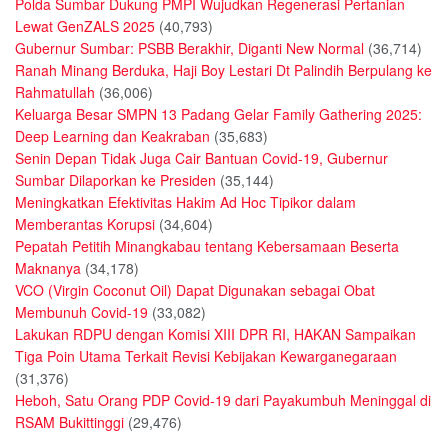
Polda Sumbar Dukung PMPI Wujudkan Regenerasi Pertanian
Lewat GenZALS 2025
(40,793)
Gubernur Sumbar: PSBB Berakhir, Diganti New Normal
(36,714)
Ranah Minang Berduka, Haji Boy Lestari Dt Palindih Berpulang ke
Rahmatullah
(36,006)
Keluarga Besar SMPN 13 Padang Gelar Family Gathering 2025:
Deep Learning dan Keakraban
(35,683)
Senin Depan Tidak Juga Cair Bantuan Covid-19, Gubernur
Sumbar Dilaporkan ke Presiden
(35,144)
Meningkatkan Efektivitas Hakim Ad Hoc Tipikor dalam
Memberantas Korupsi
(34,604)
Pepatah Petitih Minangkabau tentang Kebersamaan Beserta
Maknanya
(34,178)
VCO (Virgin Coconut Oil) Dapat Digunakan sebagai Obat
Membunuh Covid-19
(33,082)
Lakukan RDPU dengan Komisi XIII DPR RI, HAKAN Sampaikan
Tiga Poin Utama Terkait Revisi Kebijakan Kewarganegaraan
(31,376)
Heboh, Satu Orang PDP Covid-19 dari Payakumbuh Meninggal di
RSAM Bukittinggi
(29,476)