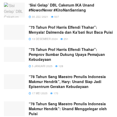
‘Sisi Gelap’ DBL Caketum IKA Unand
#NoworNever #KitoNanSantiang
30 JULI 2021
507
“75 Tahun Prof Harris Effendi Thahar”:
Menyala! Dalmenda dan Ka’bati Ikut Baca Puisi
13 DESEMBER 2024
251
“75 Tahun Prof Harris Effendi Thahar”:
Pemprov Sumbar Dukung Upaya Pemajuan
Kebudayaan
5 JANUARI 2025
128
“78 Tahun Sang Maestro Penulis Indonesia
Makmur Hendrik”, Hary: Unand Siap Jadi
Episentrum Gerakan Kebudayaan
17 MEI 2025
170
“78 Tahun Sang Maestro Penulis Indonesia
Makmur Hendrik”: Unand Menggelegar oleh
Puisi