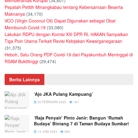
Memberantas Korupsi
(34,601)
Pepatah Petitih Minangkabau tentang Kebersamaan Beserta
Maknanya
(34,170)
VCO (Virgin Coconut Oil) Dapat Digunakan sebagai Obat
Membunuh Covid-19
(33,080)
Lakukan RDPU dengan Komisi XIII DPR RI, HAKAN Sampaikan
Tiga Poin Utama Terkait Revisi Kebijakan Kewarganegaraan
(31,375)
Heboh, Satu Orang PDP Covid-19 dari Payakumbuh Meninggal di
RSAM Bukittinggi
(29,474)
Berita Lainnya
‘Ajo JKA Pulang Kampuang’
20 FEBRUARI 2025
187
‘Raja Penyair’ Pinto Janir: Bangun ‘Rumah
Budaya’ Bintang 7 di Taman Budaya Sumbar!
14 JUNI 2024
384