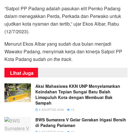
“Satpol PP Padang adalah pasukan elit Pemko Padang
dalam menegakkan Perda, Perkada dan Perwako untuk
ujudkan kota nyaman dan tertib,” ujar Ekos Albar, Rabu
(12/7/2023).
Menurut Ekos Albar yang sudah dua bulan menjadi
Wawako Padang, menyimak kerja dan kinerja Satpol PP
Kota Padang sudah
on the track
.
Lihat Juga
Aksi Mahasiswa KKN UNP Menyelamatkan
Keindahan Tepian Sungai Batu Balah
Limapuluh Kota dengan Membuat Bak
Sampah
8 AGUSTUS 2026
13
BWS Sumatera V Gelar Gerakan Irigasi Bersih
di Padang Pariaman
8 AGUSTUS 2026
10