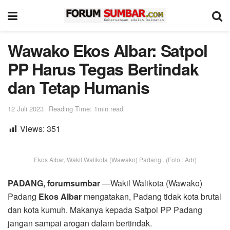
Wawako Ekos Albar: Satpol
PP Harus Tegas Bertindak
dan Tetap Humanis
12 Juli 2023
Reading Time: 1min read
Views:
351
Ekos Albar, Wakil Walikota (Wawako) Padang . (Foto : Adr)
PADANG, forumsumbar
—Wakil Walikota (Wawako)
Padang
Ekos Albar
mengatakan, Padang tidak kota brutal
dan kota kumuh. Makanya kepada Satpol PP Padang
jangan sampai arogan dalam bertindak.