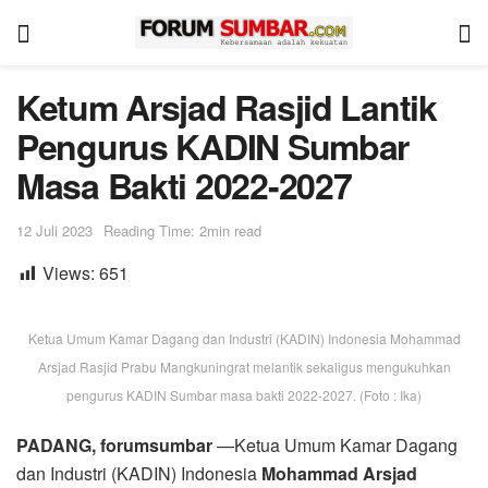
Ketum Arsjad Rasjid Lantik
Pengurus KADIN Sumbar
Masa Bakti 2022-2027
12 Juli 2023
Reading Time: 2min read
Views:
651
Ketua Umum Kamar Dagang dan Industri (KADIN) Indonesia Mohammad
Arsjad Rasjid Prabu Mangkuningrat melantik sekaligus mengukuhkan
pengurus KADIN Sumbar masa bakti 2022-2027. (Foto : Ika)
PADANG, forumsumbar
—Ketua Umum Kamar Dagang
dan Industri (KADIN) Indonesia
Mohammad Arsjad