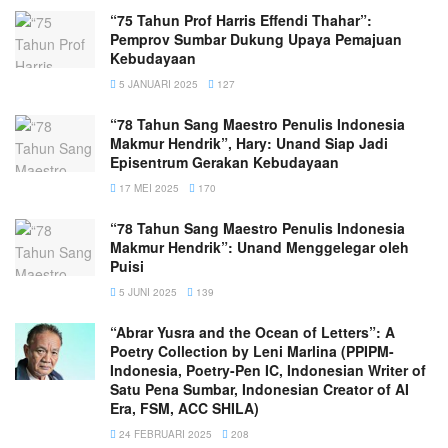
“75 Tahun Prof Harris Effendi Thahar”:
Pemprov Sumbar Dukung Upaya Pemajuan
Kebudayaan
5 JANUARI 2025
127
“78 Tahun Sang Maestro Penulis Indonesia
Makmur Hendrik”, Hary: Unand Siap Jadi
Episentrum Gerakan Kebudayaan
17 MEI 2025
170
“78 Tahun Sang Maestro Penulis Indonesia
Makmur Hendrik”: Unand Menggelegar oleh
Puisi
5 JUNI 2025
139
“Abrar Yusra and the Ocean of Letters”: A
Poetry Collection by Leni Marlina (PPIPM-
Indonesia, Poetry-Pen IC, Indonesian Writer of
Satu Pena Sumbar, Indonesian Creator of AI
Era, FSM, ACC SHILA)
24 FEBRUARI 2025
208