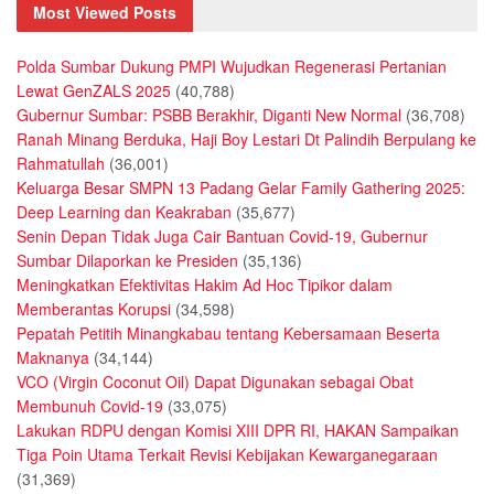
Most Viewed Posts
Polda Sumbar Dukung PMPI Wujudkan Regenerasi Pertanian
Lewat GenZALS 2025
(40,788)
Gubernur Sumbar: PSBB Berakhir, Diganti New Normal
(36,708)
Ranah Minang Berduka, Haji Boy Lestari Dt Palindih Berpulang ke
Rahmatullah
(36,001)
Keluarga Besar SMPN 13 Padang Gelar Family Gathering 2025:
Deep Learning dan Keakraban
(35,677)
Senin Depan Tidak Juga Cair Bantuan Covid-19, Gubernur
Sumbar Dilaporkan ke Presiden
(35,136)
Meningkatkan Efektivitas Hakim Ad Hoc Tipikor dalam
Memberantas Korupsi
(34,598)
Pepatah Petitih Minangkabau tentang Kebersamaan Beserta
Maknanya
(34,144)
VCO (Virgin Coconut Oil) Dapat Digunakan sebagai Obat
Membunuh Covid-19
(33,075)
Lakukan RDPU dengan Komisi XIII DPR RI, HAKAN Sampaikan
Tiga Poin Utama Terkait Revisi Kebijakan Kewarganegaraan
(31,369)