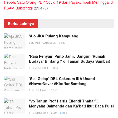
Heboh, Satu Orang PDP Covid-19 dari Payakumbuh Meninggal di
RSAM Bukittinggi
(29,470)
Berita Lainnya
‘Ajo JKA Pulang Kampuang’
20 FEBRUARI 2025
187
‘Raja Penyair’ Pinto Janir: Bangun ‘Rumah
Budaya’ Bintang 7 di Taman Budaya Sumbar!
14 JUNI 2024
384
‘Sisi Gelap’ DBL Caketum IKA Unand
#NoworNever #KitoNanSantiang
30 JULI 2021
507
“75 Tahun Prof Harris Effendi Thahar”:
Menyala! Dalmenda dan Ka’bati Ikut Baca Puisi
13 DESEMBER 2024
251