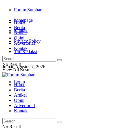
Forum Sumbar
homepage
Home
Berita
Kontak
Artikel
Opini
Privacy Policy
Advertorial
Kontak
Tim Redaksi
No Result
Jumat, Agustus 7, 2026
View All Result
Login
Home
Berita
Artikel
Opini
Advertorial
Kontak
No Result