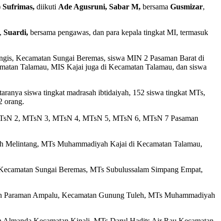
)
Sufrimas,
diikuti
Ade Agusruni,
Sabar M,
bersama
Gusmizar
,
,
Suardi,
bersama pengawas, dan para kepala tingkat MI, termasuk
Bangis, Kecamatan Sungai Beremas, siswa MIN 2 Pasaman Barat di
atan Talamau, MIS Kajai juga di Kecamatan Talamau, dan siswa
taranya siswa tingkat madrasah ibtidaiyah, 152 siswa tingkat MTs,
2 orang.
t, MTsN 2, MTsN 3, MTsN 4, MTsN 5, MTsN 6, MTsN 7 Pasaman
 Melintang, MTs Muhammadiyah Kajai di Kecamatan Talamau,
i Kecamatan Sungai Beremas, MTs Subulussalam Simpang Empat,
iah Paraman Ampalu, Kecamatan Gunung Tuleh, MTs Muhammadiyah
Almanda Kecamatan Kinali, MTs Darul Hadits Air Rau Kecamatan