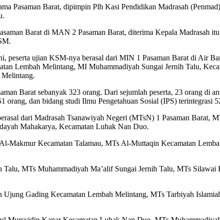
ama Pasaman Barat, dipimpin Plh Kasi Pendidikan Madrasah (Penmad
u.
saman Barat di MAN 2 Pasaman Barat, diterima Kepala Madrasah itu
KSM.
ini, peserta ujian KSM-nya berasal dari MIN 1 Pasaman Barat di Air 
atan Lembah Melintang, MI Muhammadiyah Sungai Jernih Talu, Kecam
 Melintang.
saman Barat sebanyak 323 orang. Dari sejumlah peserta, 23 orang di an
 51 orang, dan bidang studi Ilmu Pengetahuan Sosial (IPS) terintegrasi 5
 berasal dari Madrasah Tsanawiyah Negeri (MTsN) 1 Pasaman Bara
Hidayah Mahakarya, Kecamatan Luhak Nan Duo.
Al-Makmur Kecamatan Talamau, MTs Al-Muttaqin Kecamatan Lembah
ah Talu, MTs Muhammadiyah Ma’alif Sungai Jernih Talu, MTs Silawa
ah Ujung Gading Kecamatan Lembah Melintang, MTs Tarbiyah Islam
ul Mursyidin Kapar Kecamatan Luhak Nan Duo, MTs Muhammadiyah 