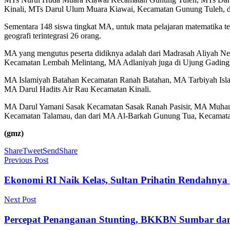
Kinali, MTs Darul Ulum Muara Kiawai, Kecamatan Gunung Tuleh, d
Sementara 148 siswa tingkat MA, untuk mata pelajaran matematika terint
geografi terintegrasi 26 orang.
MA yang mengutus peserta didiknya adalah dari Madrasah Aliy
Kecamatan Lembah Melintang, MA Adlaniyah juga di Ujung Gadin
MA Islamiyah Batahan Kecamatan Ranah Batahan, MA Tarbiyah Is
MA Darul Hadits Air Rau Kecamatan Kinali.
MA Darul Yamani Sasak Kecamatan Sasak Ranah Pasisir, MA Muh
Kecamatan Talamau, dan dari MA Al-Barkah Gunung Tua, Kecamata
(gmz)
Share
Tweet
Send
Share
Previous Post
Ekonomi RI Naik Kelas, Sultan Prihatin Rendahnya 
Next Post
Percepat Penanganan Stunting, BKKBN Sumbar dan