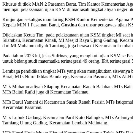
Khusus di tilok MAN 2 Pasaman Barat, Tim Kantor Kementerian Ag
meninjau pelaksanaan ujian KSM di madrasah tingkat aliyah negeri it
Kunjungan sekaligus monitoring KSM Kantor Kementerian Agama Pa
Kepala MIN 1 Pasaman Barat,
Gustina
dan unsur pengawas ujian 
Dijelaskan Ketua Tim, pada pelaksanaan ujian KSM tingkat MI saat 
Silambau, Kecamatan Kinali, MI Mesjid Raya Ujung Gading, Kecam
dari MI Muhammadiyah Tamiang, juga berasa di Kecamatan Lembah
Pada tahun 2023 ini, jelas Sufrinas, yang mengikuti ujian KSM se Pa
untuk bidang studi matematika terintegrasi 49 orang, IPA terintegrasi
Lembaga pendidikan tingkat MTs yang akan mengikutkan siswanya
Barat, MTs Nurul Ikhlas Bandarejo, Kecamatan Pasaman, MTs Al-
MTs Muhammadiyah Silaping Kecamatan Ranah Batahan. MTs Bait 
MTs Baitul Rafki juga di Kecamatan Talamau.
MTs Darul Yamani di Kecamatan Sasak Ranah Pasisir, MTs Istiqom
Kecamatan Pasaman.
MTs Lubuk Gadang, Kecamatan Parit Koto Balingka, MTs Adlaniy
Tamiang Ujung Gading, Kecamatan Lembah Melintang.
MTs Nurul Huda Muara Kiawai Kecamatan Gunung Tuleh, MTs Dar