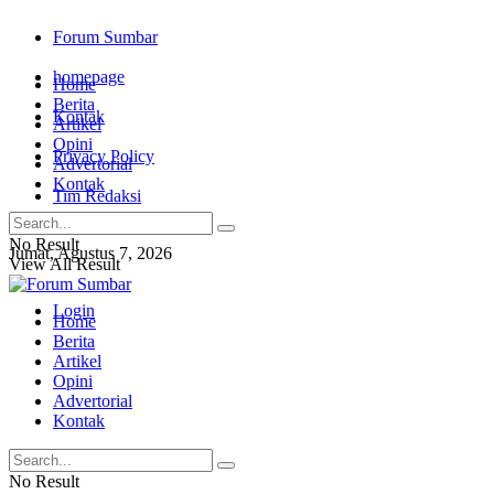
Forum Sumbar
homepage
Home
Berita
Kontak
Artikel
Opini
Privacy Policy
Advertorial
Kontak
Tim Redaksi
No Result
Jumat, Agustus 7, 2026
View All Result
Login
Home
Berita
Artikel
Opini
Advertorial
Kontak
No Result