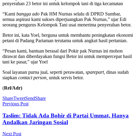
penyerahan 23 betor ini untuk kelompok tani di tiga kecamatan
“Kami
bangga ado
Pak HM Nurnas selalu di DPRD Sumbar,
semua aspirasi kami sukses diperjuangkan Pak Nurnas,” ujar Edi
seorang pengurus Kelompok Tani usai menerima penyerahan betor.
Betor ini, kata Yoel, berguna untuk membantu peningkatan ekonomi
petani di Padang Pariaman terutama untuk angkut hasil pertanian.
“Pesan kami, bantuan berasal dari Pokir pak Nurnas ini mohon
dirawat dan diberdayakan fungsi Betor ini untuk mempercepat hasil
tani ke pasar,” ujar Yoel
Soal layanan purna jual, seperti perawatan,
sparepart,
dinas sudah
siapkan
contact person,
untuk servis betor.
(
Rel/Adr)
Share
Tweet
Send
Share
Previous Post
Taslim: Tidak Ada Bohir di Partai Ummat, Hanya
Andalkan Jaringan Sosial
Next Post