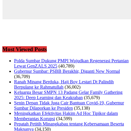
Most Viewed Posts
Polda Sumbar Dukung PMPI Wujudkan Regenerasi Pertanian
Lewat GenZALS 2025
(40,789)
Gubernur Sumbar: PSBB Berakhir, Diganti New Normal
(36,709)
Ranah Minang Berduka, Haji Boy Lestari Dt Palindih
Berpulang ke Rahmatullah
(36,002)
Keluarga Besar SMPN 13 Padang Gelar Family Gathering
2025: Deep Learning dan Keakraban
(35,679)
Senin Depan Tidak Juga Cair Bantuan Covid-19, Gubernur
Sumbar Dilaporkan ke Presiden
(35,138)
Meningkatkan Efektivitas Hakim Ad Hoc Tipikor dalam
Memberantas Korupsi
(34,599)
Pepatah Petitih Minangkabau tentang Kebersamaan Beserta
Maknanya
(34,150)