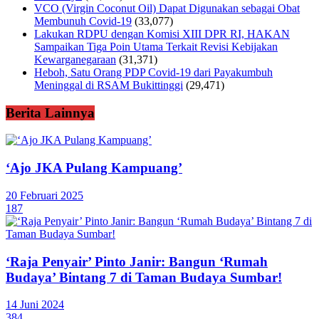
VCO (Virgin Coconut Oil) Dapat Digunakan sebagai Obat
Membunuh Covid-19
(33,077)
Lakukan RDPU dengan Komisi XIII DPR RI, HAKAN
Sampaikan Tiga Poin Utama Terkait Revisi Kebijakan
Kewarganegaraan
(31,371)
Heboh, Satu Orang PDP Covid-19 dari Payakumbuh
Meninggal di RSAM Bukittinggi
(29,471)
Berita Lainnya
‘Ajo JKA Pulang Kampuang’
20 Februari 2025
187
‘Raja Penyair’ Pinto Janir: Bangun ‘Rumah
Budaya’ Bintang 7 di Taman Budaya Sumbar!
14 Juni 2024
384