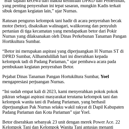
“Biar sajalah kecewa dari makna kemitraan DPRD dan Pemerintah,
yang penting penyerahan ini tepat sasaran, mungkin Kadis terkait
sibuk dengan kegiatan lain,” ujar Nurnas.
Ratusan pengurus kelompok tani hadir di acara penyerahan becak
motor (betor), disaksikan walinagari, walikorong dan penyuluh
pertanian di tiga kecamatan yang mendapatkan betor dari Pokir
Nurnas yang dilaksanakan oleh Dinas Perkebunan Tanaman Pangan
Hortikultura Sumbar.
“Betor ini merupakan aspirasi yang diperjuangkan H Nurnas ST di
DPRD Sumbar, Allhamdulillah hari ini diserahkan kepada
kelompok tadi di Padang Pariaman,” ujar pembawa acara pada
pembukaan kegiatan penyerahan Betor.
Pejabat Dinas Tanaman Pangan Hortukiltura Sumbar,
Yoel
mengapresiasi perjuangan Nurnas.
“Ini sudah empat kali di 2023, kami menyerahkan pokok pokok
pikiran sebagai aspirasi masyarakat terutama kelompok tani dan
kelompok wanita tani di Padang Pariaman, yang berhasil
diperjuangkan Pak Nurnas selaku wakil rakyat di Dapil Kabupaten
Padang Pariaman dan Kota Pariaman” ujar Yoel.
Betor diserahkan sebanyak 23 unit dengan merek Power Ace. 22
Kelompok Tani dan Kelompok Wanita Tani antusias menanti