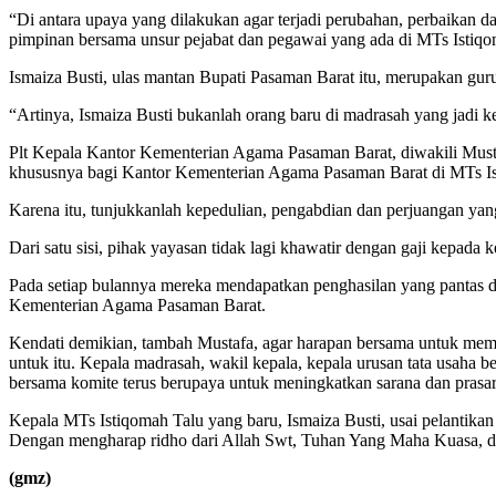
“Di antara upaya yang dilakukan agar terjadi perubahan, perbaikan
pimpinan bersama unsur pejabat dan pegawai yang ada di MTs Istiqom
Ismaiza Busti, ulas mantan Bupati Pasaman Barat itu, merupakan guru
“Artinya, Ismaiza Busti bukanlah orang baru di madrasah yang jad
Plt Kepala Kantor Kementerian Agama Pasaman Barat, diwakili Musta
khususnya bagi Kantor Kementerian Agama Pasaman Barat di MTs Is
Karena itu, tunjukkanlah kepedulian, pengabdian dan perjuangan ya
Dari satu sisi, pihak yayasan tidak lagi khawatir dengan gaji kepada 
Pada setiap bulannya mereka mendapatkan penghasilan yang pantas da
Kementerian Agama Pasaman Barat.
Kendati demikian, tambah Mustafa, agar harapan bersama untuk mem
untuk itu. Kepala madrasah, wakil kepala, kepala urusan tata usaha
bersama komite terus berupaya untuk meningkatkan sarana dan prasara
Kepala MTs Istiqomah Talu yang baru, Ismaiza Busti, usai pelantika
Dengan mengharap ridho dari Allah Swt, Tuhan Yang Maha Kuasa, 
(gmz)