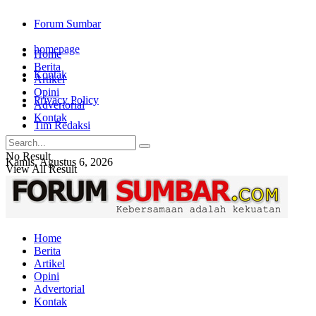
Forum Sumbar
homepage
Home
Berita
Kontak
Artikel
Opini
Privacy Policy
Advertorial
Kontak
Tim Redaksi
No Result
Kamis, Agustus 6, 2026
View All Result
Login
Home
Berita
Artikel
Opini
Advertorial
Kontak