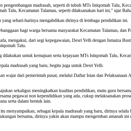
 dan pengembangan madrasah, seperti di tubuh MTs Istiqomah Talu, Ke
ah Talu, Kecamatan Talamau, seperti dilaksanakan hari ini,” ujar Bah
 yang sehari-harinya mengabdikan dirinya di lembaga pendidikan ini.
i kebanggaan bagi warga bersama masyarakat Kecamatan Talamau, dan 
fa, mengakui, dari segi kepegawaian, Desri Yelli dengan Ismaiza Bu
tiqomah Talu.
ng dilakukan untuk kemajuan serta kejayaan MTs Istiqomah Talu, Kec
kepala madrasah yang baru, begitu juga untuk Desri Yelli.
n wajar dari pemerintah pusat, melalui Daftar Isian dan Pelaksanaan 
ajukan sekaligus meningkatkan kualitas pendidikan, mutu guru bersa
 bersama pegawai non kependidikan yang ada, cukup melaksanakan pros
na serta dalam bentuk lain.
n itu menyampaikan, sebagai kepala madrasah yang baru, dirinya selal
dukungan bersama, dirinya yakin akan mampu mengemban amanah ini 