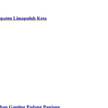
upaten Limapuluh Kota
han Ganting Padang Panjang