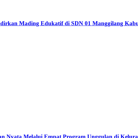
dirkan Mading Edukatif di SDN 01 Manggilang Kab
 Nyata Melalui Empat Program Unggulan di Kelura