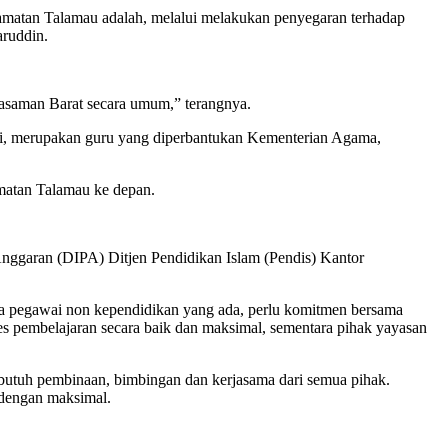
camatan Talamau adalah, melalui melakukan penyegaran terhadap
aruddin.
Pasaman Barat secara umum,” terangnya.
sti, merupakan guru yang diperbantukan Kementerian Agama,
amatan Talamau ke depan.
Anggaran (DIPA) Ditjen Pendidikan Islam (Pendis) Kantor
ma pegawai non kependidikan yang ada, perlu komitmen bersama
es pembelajaran secara baik dan maksimal, sementara pihak yayasan
u butuh pembinaan, bimbingan dan kerjasama dari semua pihak.
dengan maksimal.