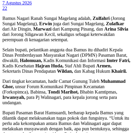
7 Agustus 2026
22
Bamus Nagari Ranah Sungai Magelang adalah,
Zulfahri
(Jorong
Sungai Magelang),
Erwin
juga dari Sungai Magelang,
Zulafkar
dari Air Dingin,
Marwazi
dari Kampung Pinang, dan
Arina Silvia
dari Jorong Siligawan Kecil, sekaligus sebagai keterwakilan
perempuan di kenagarian setempat.
Selain bupati, pelantikan anggota dua Bamus itu dihadiri Kepala
Dinas Pemberdayaan Masyarakat Nagari (DPMN) Pasaman Barat,
diwakili,
Halomuan,
Kadis Komunikasi dan Informasi
Imter Fatri,
Kadis Kesehatan
Hajran Huda,
Staf Ahli Bupati
Armen,
Sekretaris Dinas Pendapatan
Wildan,
dan Kabag Hukum
Khairil.
Dari tingkat kecamatan, hadir Camat Gunung Tuleh
Muhammad
Ghor,
unsur Forum Komunikasi Pimpinan Kecamatan
(Forkopimca), Babinsa,
Tondi Marihot,
Bhabin Kamtipmas,
Irwansyah,
para Pj Walinagari, para kepala jorong serta para
undangan.
Bupati Pasaman Barat Hamsuardi, berharap kepada Bamus yang
dilantik dapat melaksanakan tugas pokok dan fungsinya. “Untuk itu
perlu ada kekompakan antara Bamus dan Walinagari agar dapat
melakukan musyawarah dengan baik, apa pun bentuknya, sehingga