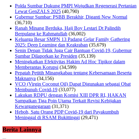
Polda Sumbar Dukung PMPI Wujudkan Regenerasi Pertanian
Lewat GenZALS 2025
(40,790)
Gubernur Sumbar: PSBB Berakhir, Diganti New Normal
(36,710)
Ranah Minang Berduka, Haji Boy Lestari Dt Palindih
Berpulang ke Rahmatullah
(36,002)
Keluarga Besar SMPN 13 Padang Gelar Family Gathering
2025: Deep Learning dan Keakraban
(35,679)
Senin Depan Tidak Juga Cair Bantuan Covid-19, Gubernur
Sumbar Dilaporkan ke Presiden
(35,139)
Meningkatkan Efektivitas Hakim Ad Hoc Tipikor dalam
Memberantas Korupsi
(34,599)
Pepatah Petitih Minangkabau tentang Kebersamaan Beserta
Maknanya
(34,156)
VCO (Virgin Coconut Oil) Dapat Digunakan sebagai Obat
Membunuh Covid-19
(33,077)
Lakukan RDPU dengan Komisi XIII DPR RI, HAKAN
Sampaikan Tiga Poin Utama Terkait Revisi Kebijakan
Kewarganegaraan
(31,371)
Heboh, Satu Orang PDP Covid-19 dari Payakumbuh
Meninggal di RSAM Bukittinggi
(29,471)
Berita Lainnya