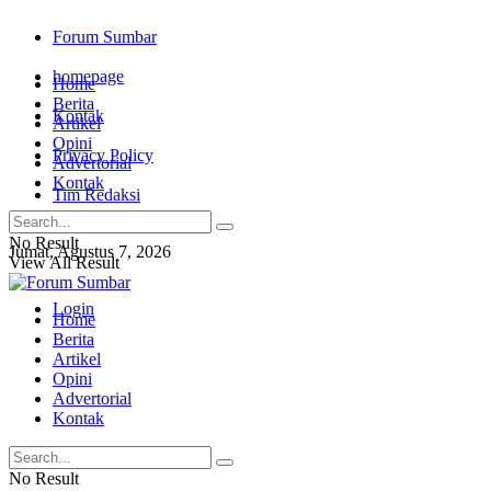
Forum Sumbar
homepage
Home
Berita
Kontak
Artikel
Opini
Privacy Policy
Advertorial
Kontak
Tim Redaksi
No Result
Jumat, Agustus 7, 2026
View All Result
Login
Home
Berita
Artikel
Opini
Advertorial
Kontak
No Result