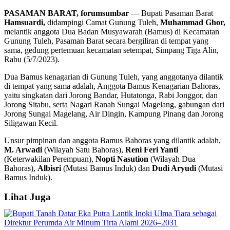
PASAMAN BARAT, forumsumbar
— Bupati Pasaman Barat
Hamsuardi,
didampingi Camat Gunung Tuleh,
Muhammad Ghor,
melantik anggota Dua Badan Musyawarah (Bamus) di Kecamatan
Gunung Tuleh, Pasaman Barat secara bergiliran di tempat yang
sama, gedung pertemuan kecamatan setempat, Simpang Tiga Alin,
Rabu (5/7/2023).
Dua Bamus kenagarian di Gunung Tuleh, yang anggotanya dilantik
di tempat yang sama adalah, Anggota Bamus Kenagarian Bahoras,
yaitu singkatan dari Jorong Bandar, Hutatonga, Rabi Jonggor, dan
Jorong Sitabu, serta Nagari Ranah Sungai Magelang, gabungan dari
Jorong Sungai Magelang, Air Dingin, Kampung Pinang dan Jorong
Siligawan Kecil.
Unsur pimpinan dan anggota Bamus Bahoras yang dilantik adalah,
M. Arwadi
(Wilayah Satu Bahoras),
Reni Feri Yanti
(Keterwakilan Perempuan),
Nopti Nasution
(Wilayah Dua
Bahoras),
Albisri
(Mutasi Bamus Induk) dan
Dudi Aryudi
(Mutasi
Bamus Induk).
Lihat Juga