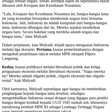
sebagai sebuah negara. Sebab, keempat aspek itu sepenuhnya masih
dikuasai oleh Kerajaan dan Kesultanan Nusantara.
“Lalu, Kerajaan dan Kesultanan Nusantara ini, bangsa-bangsa lama
ini yang kemudian bersepakat membentuk negara baru bernama
Indonesia. Jadi, Indonesia itu adalah kumpulan dari bangsa-bangsa
lama. Indonesia dibangun dari itu. Mereka sepakat mendirikan
negara baru. Secara hakekat yang merdeka adalah negara dan
bangsa lama,” tutur Mulyadi.
Dalam perjalanan, kata Mulyadi, terjadi upaya menguasai Indonesia
melalui tiga skenario.
Pertama,
kuasai pemerintahannya dengan
mengubah penjelmaan rakyat melalui MPR menjadi Pilpres
Langsung.
Kedua,
kuasai politiknya melalui liberalisasi politik dan ketiga
penguasaan ekonomi melalui liberalisasi ekonomi. “Siapa mereka
itu? Mereka adalah oligarki politik, oligarki ekonomi dan oligarki
sosial,” kata Mulyadi.
Oleh karenanya, Mulyadi sependapat agar bangsa ini memberikan
penghargaan kepada bangsa lama tersebut, sekaligus
mengembalikan Indonesia sesuai dengan yang digagas para pendiri
bangsa dengan kembali kepada UUD 1945 naskah asli, khususnya
mendorong kembali MPR RI sebagai Lembaga Tertinggi Negara
yang menjadi penjelmaan kedaulatan rakyat.