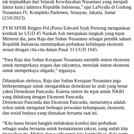
tak terpisahkan dari Sejarah Kewilayahan Nusantara yang menjadi
faktor kunci lahirnya Republik Indonesia,” ujar LaNyalla di Gedung
Nusantara IV, Kompleks Parlemen, Senayan, Jakarta, Jumat
(23/6/2023).
PYM SPDB Brigjen Pol (Purn) Edward Syah Pernong mengatakan
kembali ke UUD 45 Naskah Asli merupakan langkah yang tepat.
Menurut dia, para Raja dan Sultan Nusantara sebagai pemilik saham
Republik Indonesia memimpikan perbaikan kehidupan ekonomi
sesuai dengan cita-cita dalam Pasal 33 UUD 1945.
“Para Raja dan Sultan Kerajaan Nusantara memilih sistem ekonomi
untuk memperkaya negara dan rakyatnya, menolak sistem ekonomi
untuk memperkaya oligarki,” tegasnya.
Dilanjutkan olehnya, Raja dan Sultan Kerajaan Nusantara juga
berkepentingan untuk mengarahkan demokrasi ke arah yang benar
yakni Demokrasi Pancasila. Karena sistem itu tepat untuk NKRI
yang didukung dengan Ekonomi Pancasila.
Demokrasi Pancasila dan Ekonomi Pancasila, menurutnya adalah
solusi untuk mengatasi berbagai persoalan kebangsaan, ekonomi,
dan sosial budaya yang dirasakan bersama saat ini.
“Kita harus berani bangkit melakukan koreksi dan perbaikan
sebagai usaha bersama untuk kemakmuran rakyat, yang sudah kita
tinggalkan itu. Mutlak dan wajib untuk kita kembalikan. Kita perlu