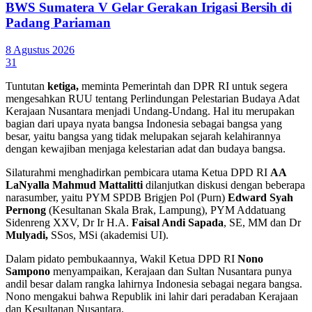
BWS Sumatera V Gelar Gerakan Irigasi Bersih di
Padang Pariaman
8 Agustus 2026
31
Tuntutan
ketiga,
meminta Pemerintah dan DPR RI untuk segera
mengesahkan RUU tentang Perlindungan Pelestarian Budaya Adat
Kerajaan Nusantara menjadi Undang-Undang. Hal itu merupakan
bagian dari upaya nyata bangsa Indonesia sebagai bangsa yang
besar, yaitu bangsa yang tidak melupakan sejarah kelahirannya
dengan kewajiban menjaga kelestarian adat dan budaya bangsa.
Silaturahmi menghadirkan pembicara utama Ketua DPD RI
AA
LaNyalla Mahmud Mattalitti
dilanjutkan diskusi dengan beberapa
narasumber, yaitu PYM SPDB Brigjen Pol (Purn)
Edward Syah
Pernong
(Kesultanan Skala Brak, Lampung), PYM Addatuang
Sidenreng XXV, Dr Ir H.A.
Faisal Andi Sapada
, SE, MM dan Dr
Mulyadi,
SSos, MSi (akademisi UI).
Dalam pidato pembukaannya, Wakil Ketua DPD RI
Nono
Sampono
menyampaikan, Kerajaan dan Sultan Nusantara punya
andil besar dalam rangka lahirnya Indonesia sebagai negara bangsa.
Nono mengakui bahwa Republik ini lahir dari peradaban Kerajaan
dan Kesultanan Nusantara.