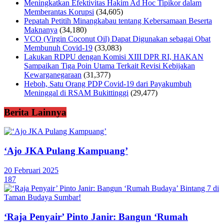
Meningkatkan Efektivitas Hakim Ad Hoc Tipikor dalam
Memberantas Korupsi
(34,605)
Pepatah Petitih Minangkabau tentang Kebersamaan Beserta
Maknanya
(34,180)
VCO (Virgin Coconut Oil) Dapat Digunakan sebagai Obat
Membunuh Covid-19
(33,083)
Lakukan RDPU dengan Komisi XIII DPR RI, HAKAN
Sampaikan Tiga Poin Utama Terkait Revisi Kebijakan
Kewarganegaraan
(31,377)
Heboh, Satu Orang PDP Covid-19 dari Payakumbuh
Meninggal di RSAM Bukittinggi
(29,477)
Berita Lainnya
‘Ajo JKA Pulang Kampuang’
20 Februari 2025
187
‘Raja Penyair’ Pinto Janir: Bangun ‘Rumah