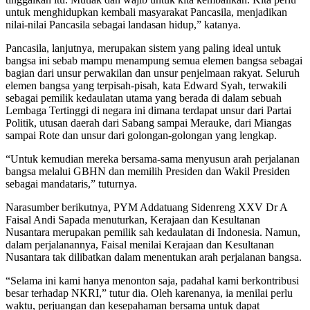
untuk menghidupkan kembali masyarakat Pancasila, menjadikan
nilai-nilai Pancasila sebagai landasan hidup,” katanya.
Pancasila, lanjutnya, merupakan sistem yang paling ideal untuk
bangsa ini sebab mampu menampung semua elemen bangsa sebagai
bagian dari unsur perwakilan dan unsur penjelmaan rakyat. Seluruh
elemen bangsa yang terpisah-pisah, kata Edward Syah, terwakili
sebagai pemilik kedaulatan utama yang berada di dalam sebuah
Lembaga Tertinggi di negara ini dimana terdapat unsur dari Partai
Politik, utusan daerah dari Sabang sampai Merauke, dari Miangas
sampai Rote dan unsur dari golongan-golongan yang lengkap.
“Untuk kemudian mereka bersama-sama menyusun arah perjalanan
bangsa melalui GBHN dan memilih Presiden dan Wakil Presiden
sebagai mandataris,” tuturnya.
Narasumber berikutnya, PYM Addatuang Sidenreng XXV Dr A
Faisal Andi Sapada menuturkan, Kerajaan dan Kesultanan
Nusantara merupakan pemilik sah kedaulatan di Indonesia. Namun,
dalam perjalanannya, Faisal menilai Kerajaan dan Kesultanan
Nusantara tak dilibatkan dalam menentukan arah perjalanan bangsa.
“Selama ini kami hanya menonton saja, padahal kami berkontribusi
besar terhadap NKRI,” tutur dia. Oleh karenanya, ia menilai perlu
waktu, perjuangan dan kesepahaman bersama untuk dapat