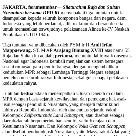
JAKARTA, forumsumbar
—
Silaturahmi Raja dan Sultan
Nusantara bersama DPD RI
menyepakati tiga tuntutan untuk
disampaikan kepada seluruh komponen bangsa dan negara, demi
Indonesia yang lebih berdaulat, adil, makmur dan beradab serta
untuk memastikan terwujudnya pelaksanaan Alinea ke-IV Naskah
Pembukaan UUD 1945.
Tiga tuntutan yang dibacakan oleh PYM Ir H
Andi Irfan
Mappaewang,
ST, M AP
Arajang Binuang XVIII
atas nama 55
Raja dan Sultan itu adalah;
pertama,
menuntut lahirnya Konsensus
Nasional agar Indonesia kembali menjalankan sistem bernegara
sesuai rumusan para pendiri bangsa, dengan mengembalikan
kedudukan MPR sebagai Lembaga Tertinggi Negara sebagai
penjelmaan seluruh rakyat Indonesia, sekaligus sebagai pelaksana
kedaulatan rakyat.
Tuntutan
kedua
adalah menempatkan Utusan Daerah di dalam
MPR dengan basis sejarah kewilayahan dan pemegang hak asal-
usul sebagai penduduk Nusantara, yang menjadi faktor kunci
lahirnya Republik Indonesia, oleh dua entitas sejarah, yakni;
Kelompok
Zelfbesturende Land Schappen,
atau disebut sebagai
daerah-daerah berpemerintahan sendiri, yaitu Kerajaan dan
Kesultanan Nusantara. Dan Kelompok
Volks Gemeen Schappen,
atau disebut penduduk asli Nusantara, yaitu Masyarakat Adat yang