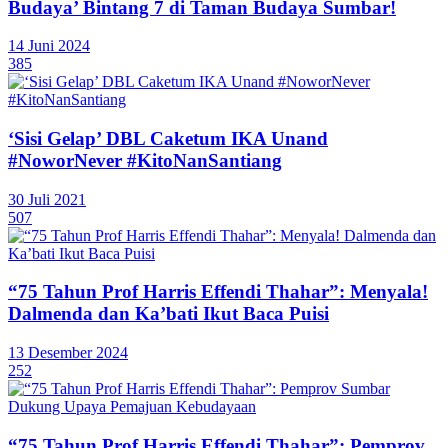
Budaya’ Bintang 7 di Taman Budaya Sumbar!
14 Juni 2024
385
‘Sisi Gelap’ DBL Caketum IKA Unand
#NoworNever #KitoNanSantiang
30 Juli 2021
507
“75 Tahun Prof Harris Effendi Thahar”: Menyala!
Dalmenda dan Ka’bati Ikut Baca Puisi
13 Desember 2024
252
“75 Tahun Prof Harris Effendi Thahar”: Pemprov