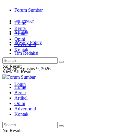
Forum Sumbar
homepage
Home
Berita
Kontak
Artikel
Opini
Privacy Policy
Advertorial
Kontak
Tim Redaksi
No Result
Minggu, Agustus 9, 2026
View All Result
Login
Home
Berita
Artikel
Opini
Advertorial
Kontak
No Result