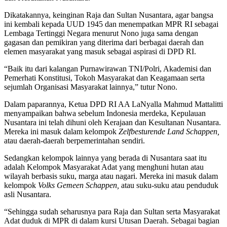
Dikatakannya, keinginan Raja dan Sultan Nusantara, agar bangsa
ini kembali kepada UUD 1945 dan menempatkan MPR RI sebagai
Lembaga Tertinggi Negara menurut Nono juga sama dengan
gagasan dan pemikiran yang diterima dari berbagai daerah dan
elemen masyarakat yang masuk sebagai aspirasi di DPD RI.
“Baik itu dari kalangan Purnawirawan TNI/Polri, Akademisi dan
Pemerhati Konstitusi, Tokoh Masyarakat dan Keagamaan serta
sejumlah Organisasi Masyarakat lainnya,” tutur Nono.
Dalam paparannya, Ketua DPD RI AA LaNyalla Mahmud Mattalitti
menyampaikan bahwa sebelum Indonesia merdeka, Kepulauan
Nusantara ini telah dihuni oleh Kerajaan dan Kesultanan Nusantara.
Mereka ini masuk dalam kelompok
Zelfbesturende Land Schappen,
atau daerah-daerah berpemerintahan sendiri.
Sedangkan kelompok lainnya yang berada di Nusantara saat itu
adalah Kelompok Masyarakat Adat yang menghuni hutan atau
wilayah berbasis suku, marga atau nagari. Mereka ini masuk dalam
kelompok
Volks Gemeen Schappen,
atau suku-suku atau penduduk
asli Nusantara.
“Sehingga sudah seharusnya para Raja dan Sultan serta Masyarakat
Adat duduk di MPR di dalam kursi Utusan Daerah. Sebagai bagian