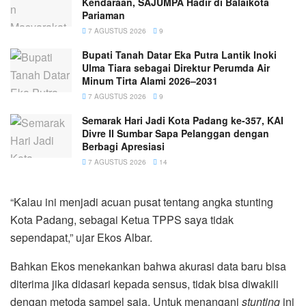
Kendaraan, SAJUMPA Hadir di Balaikota
Pariaman
7 AGUSTUS 2026
9
Bupati Tanah Datar Eka Putra Lantik Inoki
Ulma Tiara sebagai Direktur Perumda Air
Minum Tirta Alami 2026–2031
7 AGUSTUS 2026
9
Semarak Hari Jadi Kota Padang ke-357, KAI
Divre II Sumbar Sapa Pelanggan dengan
Berbagi Apresiasi
7 AGUSTUS 2026
14
“Kalau ini menjadi acuan pusat tentang angka stunting
Kota Padang, sebagai Ketua TPPS saya tidak
sependapat,” ujar Ekos Albar.
Bahkan Ekos menekankan bahwa akurasi data baru bisa
diterima jika didasari kepada sensus, tidak bisa diwakili
dengan metoda sampel saja. Untuk menangani
stunting
ini