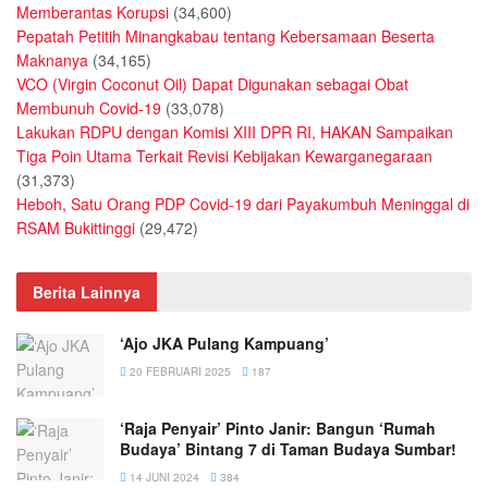
Memberantas Korupsi
(34,600)
Pepatah Petitih Minangkabau tentang Kebersamaan Beserta
Maknanya
(34,165)
VCO (Virgin Coconut Oil) Dapat Digunakan sebagai Obat
Membunuh Covid-19
(33,078)
Lakukan RDPU dengan Komisi XIII DPR RI, HAKAN Sampaikan
Tiga Poin Utama Terkait Revisi Kebijakan Kewarganegaraan
(31,373)
Heboh, Satu Orang PDP Covid-19 dari Payakumbuh Meninggal di
RSAM Bukittinggi
(29,472)
Berita Lainnya
‘Ajo JKA Pulang Kampuang’
20 FEBRUARI 2025
187
‘Raja Penyair’ Pinto Janir: Bangun ‘Rumah
Budaya’ Bintang 7 di Taman Budaya Sumbar!
14 JUNI 2024
384