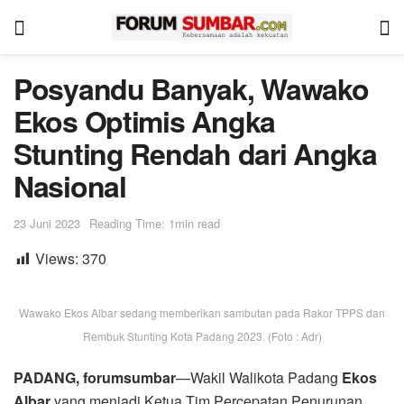
Posyandu Banyak, Wawako
Ekos Optimis Angka
Stunting Rendah dari Angka
Nasional
23 Juni 2023
Reading Time: 1min read
Views:
370
Wawako Ekos Albar sedang memberikan sambutan pada Rakor TPPS dan
Rembuk Stunting Kota Padang 2023. (Foto : Adr)
PADANG, forumsumbar
—Wakil Walikota Padang
Ekos
Albar
yang menjadi Ketua Tim Percepatan Penurunan