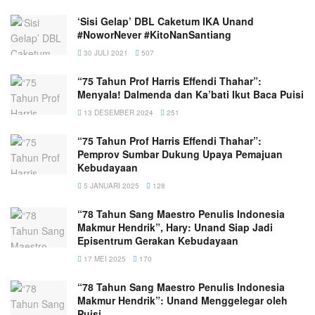
‘Sisi Gelap’ DBL Caketum IKA Unand
#NoworNever #KitoNanSantiang
30 JULI 2021
507
“75 Tahun Prof Harris Effendi Thahar”:
Menyala! Dalmenda dan Ka’bati Ikut Baca Puisi
13 DESEMBER 2024
251
“75 Tahun Prof Harris Effendi Thahar”:
Pemprov Sumbar Dukung Upaya Pemajuan
Kebudayaan
5 JANUARI 2025
128
“78 Tahun Sang Maestro Penulis Indonesia
Makmur Hendrik”, Hary: Unand Siap Jadi
Episentrum Gerakan Kebudayaan
17 MEI 2025
170
“78 Tahun Sang Maestro Penulis Indonesia
Makmur Hendrik”: Unand Menggelegar oleh
Puisi