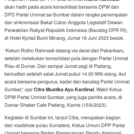
akan hadir pada acara konsolidasi bersama DPW dan
DPD Partai Ummat se-Sumbar dalam rangka penempatan
dan sinkronisasi Bakal Calon Anggota Legislatif Dewan
Perwakilan Rakyat Republik Indonesia (Bacaleg DPR RI),
di Hotel Kyriad Bumi Minang, Jumat 16 Juni 2023 besok.
“Ketum Ridho Rahmadi datang via darat dari Pekanbaru,
setelah melakukan konsolidasi pula dengan Partai Ummat
Riau di Dumai. Dan sampai Jumat pagi di Padang,
kemudian setelah salat Jumat pukul 14.00 Wib siang, ikut
acara bersama pengurus, kader dan bacaleg Partai Ummat
Sumbar,” ujar
Citra Mustika Ayu Kardinal
, Wakil Ketua
DPW Partai Ummat Sumbar, yang juga panitia acara, di
Damar Shaker Cafe Padang, Kamis (15/6/2023).
Kegiatan di Sumbar ini, lanjut Citra, merupakan bagian
dari
roadshow
pulau Sumatera, Ketua Umum DPP Partai
Ummat bersama Badan Pemenangan Pemilu Nasional