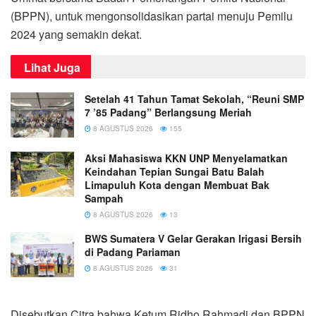
(BPPN), untuk mengonsolidasikan partai menuju Pemilu
2024 yang semakin dekat.
Lihat Juga
Setelah 41 Tahun Tamat Sekolah, “Reuni SMP
7 ’85 Padang” Berlangsung Meriah
8 AGUSTUS 2026
155
Aksi Mahasiswa KKN UNP Menyelamatkan
Keindahan Tepian Sungai Batu Balah
Limapuluh Kota dengan Membuat Bak
Sampah
8 AGUSTUS 2026
13
BWS Sumatera V Gelar Gerakan Irigasi Bersih
di Padang Pariaman
8 AGUSTUS 2026
31
Disebutkan Citra bahwa Ketum Ridho Rahmadi dan BPPN