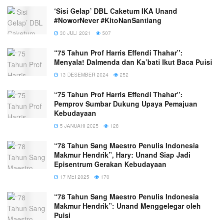
‘Sisi Gelap’ DBL Caketum IKA Unand
#NoworNever #KitoNanSantiang
30 JULI 2021
507
“75 Tahun Prof Harris Effendi Thahar”:
Menyala! Dalmenda dan Ka’bati Ikut Baca Puisi
13 DESEMBER 2024
252
“75 Tahun Prof Harris Effendi Thahar”:
Pemprov Sumbar Dukung Upaya Pemajuan
Kebudayaan
5 JANUARI 2025
128
“78 Tahun Sang Maestro Penulis Indonesia
Makmur Hendrik”, Hary: Unand Siap Jadi
Episentrum Gerakan Kebudayaan
17 MEI 2025
170
“78 Tahun Sang Maestro Penulis Indonesia
Makmur Hendrik”: Unand Menggelegar oleh
Puisi