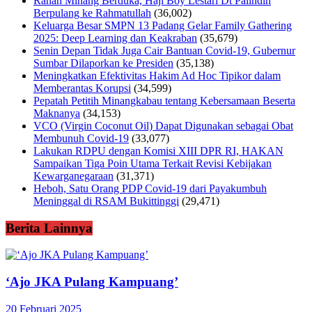
Ranah Minang Berduka, Haji Boy Lestari Dt Palindih
Berpulang ke Rahmatullah
(36,002)
Keluarga Besar SMPN 13 Padang Gelar Family Gathering
2025: Deep Learning dan Keakraban
(35,679)
Senin Depan Tidak Juga Cair Bantuan Covid-19, Gubernur
Sumbar Dilaporkan ke Presiden
(35,138)
Meningkatkan Efektivitas Hakim Ad Hoc Tipikor dalam
Memberantas Korupsi
(34,599)
Pepatah Petitih Minangkabau tentang Kebersamaan Beserta
Maknanya
(34,153)
VCO (Virgin Coconut Oil) Dapat Digunakan sebagai Obat
Membunuh Covid-19
(33,077)
Lakukan RDPU dengan Komisi XIII DPR RI, HAKAN
Sampaikan Tiga Poin Utama Terkait Revisi Kebijakan
Kewarganegaraan
(31,371)
Heboh, Satu Orang PDP Covid-19 dari Payakumbuh
Meninggal di RSAM Bukittinggi
(29,471)
Berita Lainnya
‘Ajo JKA Pulang Kampuang’
20 Februari 2025