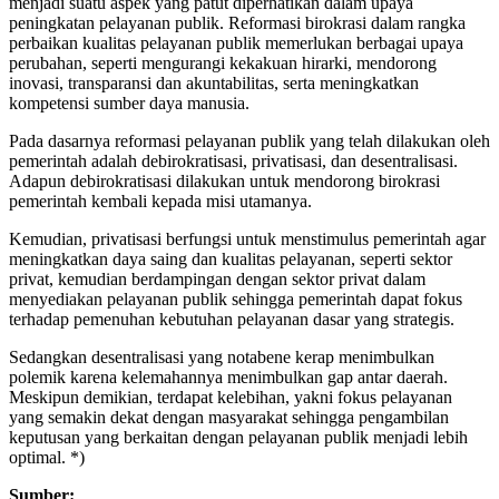
menjadi suatu aspek yang patut diperhatikan dalam upaya
peningkatan pelayanan publik. Reformasi birokrasi dalam rangka
perbaikan kualitas pelayanan publik memerlukan berbagai upaya
perubahan, seperti mengurangi kekakuan hirarki, mendorong
inovasi, transparansi dan akuntabilitas, serta meningkatkan
kompetensi sumber daya manusia.
Pada dasarnya reformasi pelayanan publik yang telah dilakukan oleh
pemerintah adalah debirokratisasi, privatisasi, dan desentralisasi.
Adapun debirokratisasi dilakukan untuk mendorong birokrasi
pemerintah kembali kepada misi utamanya.
Kemudian, privatisasi berfungsi untuk menstimulus pemerintah agar
meningkatkan daya saing dan kualitas pelayanan, seperti sektor
privat, kemudian berdampingan dengan sektor privat dalam
menyediakan pelayanan publik sehingga pemerintah dapat fokus
terhadap pemenuhan kebutuhan pelayanan dasar yang strategis.
Sedangkan desentralisasi yang notabene kerap menimbulkan
polemik karena kelemahannya menimbulkan gap antar daerah.
Meskipun demikian, terdapat kelebihan, yakni fokus pelayanan
yang semakin dekat dengan masyarakat sehingga pengambilan
keputusan yang berkaitan dengan pelayanan publik menjadi lebih
optimal. *)
Sumber: