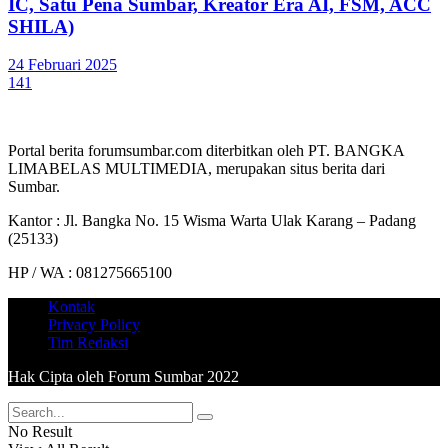
IC, Satu Pena Sumbar, Kreator Era AI, FSM, ACC
SHILA)
24 Februari 2025
141
Portal berita forumsumbar.com diterbitkan oleh PT. BANGKA
LIMABELAS MULTIMEDIA, merupakan situs berita dari
Sumbar.
Kantor : Jl. Bangka No. 15 Wisma Warta Ulak Karang – Padang
(25133)
HP / WA : 081275665100
Kontak
Privacy Policy
Tim Redaksi
Hak Cipta oleh Forum Sumbar 2022
No Result