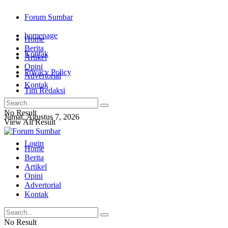
Forum Sumbar
homepage
Home
Berita
Kontak
Artikel
Opini
Privacy Policy
Advertorial
Kontak
Tim Redaksi
No Result
Jumat, Agustus 7, 2026
View All Result
Login
Home
Berita
Artikel
Opini
Advertorial
Kontak
No Result