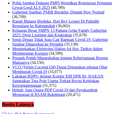
Polda Sumbar Dukung PMPI Wujudkan Regenerasi Pertanian
Lewat GenZALS 2025
(40,789)
Gubernur Sumbar: PSBB Berakhir, Diganti New Normal
(36,709)
Ranah Minang Berduka, Haji Boy Lestari Dt Palindih
Berpulang ke Rahmatullah
(36,002)
Keluarga Besar SMPN 13 Padang Gelar Family Gathering
2025: Deep Learning dan Keakraban
(35,679)
Senin Depan Tidak Juga Cair Bantuan Covid-19, Gubernur
Sumbar Dilaporkan ke Presiden
(35,138)
Meningkatkan Efektivitas Hakim Ad Hoc Tipikor dalam
Memberantas Korupsi
(34,599)
Pepatah Petitih Minangkabau tentang Kebersamaan Beserta
Maknanya
(34,150)
VCO (Virgin Coconut Oil) Dapat Digunakan sebagai Obat
Membunuh Covid-19
(33,077)
Lakukan RDPU dengan Komisi XIII DPR RI, HAKAN
Sampaikan Tiga Poin Utama Terkait Revisi Kebijakan
Kewarganegaraan
(31,371)
Heboh, Satu Orang PDP Covid-19 dari Payakumbuh
Meninggal di RSAM Bukittinggi
(29,471)
Berita Lainnya