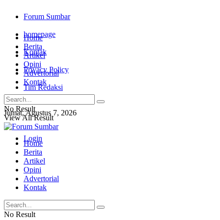
Forum Sumbar
homepage
Home
Berita
Kontak
Artikel
Opini
Privacy Policy
Advertorial
Kontak
Tim Redaksi
No Result
Jumat, Agustus 7, 2026
View All Result
Login
Home
Berita
Artikel
Opini
Advertorial
Kontak
No Result