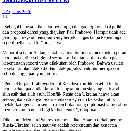
Semarakkan HUT ke-81 RI
5 Agustus 2026
13
“Sebagai bangsa, kita patut berbangga dengan argumentasi politik
dan proposal damai yang diajukan Pak Prabowo. Hampir tidak ada
pemimpin negara manapun yang berpikir lugas tanpa kepentingan
seperti beliau saat ini”, tegasnya.
Menurut senator Sultan, sudah saatnya Indonesia memainkan peran
perdamaian di level global secara konkret tanpa didasarkan pada
kepentingan seperti yang dilakukan oleh Prabowo. Bahwa usulan
tersebut dinilai tidak adil dan tidak populis, tentu itu merupakan
sebuah tanggapan yang normal.
“Perspektif pak Prabowo terkait Resolusi konflik tersebut tentu
berdasarkan pada nilai falsafah bangsa Indonesia yang silih asah,
silih asih dan silih asuh. Konflik Rusia dan Ukraina hanya akan
selesai jika keduanya bisa meredakan ego dan bersedia untuk
melakukan gencatan senjata, membuka ruang diplomasi yang saling
memberikan manfaat bagi kedua negara”, tutupnya.
Diketahui, Menhan Prabowo mengusulkan 5 saran terkait perang
Rusia-Ukraina, salah satunya adalah referendum dan gencatan
senjata serta membentuk zona demiliterisasi.