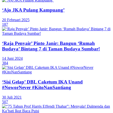
‘Ajo JKA Pulang Kampuang’
20 Februari 2025
187
‘Raja Penyair’ Pinto Janir: Bangun ‘Rumah
Budaya’ Bintang 7 di Taman Budaya Sumbar!
14 Juni 2024
384
‘Sisi Gelap’ DBL Caketum IKA Unand
#NoworNever #KitoNanSantiang
30 Juli 2021
507