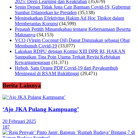
2025: Deep Learning dan Keakraban
(35,679)
Senin Depan Tidak Juga Cair Bantuan Covid-19, Gubernur
Sumbar Dilaporkan ke Presiden
(35,138)
Meningkatkan Efektivitas Hakim Ad Hoc Tipikor dalam
Memberantas Korupsi
(34,599)
Pepatah Petitih Minangkabau tentang Kebersamaan Beserta
Maknanya
(34,153)
VCO (Virgin Coconut Oil) Dapat Digunakan sebagai Obat
Membunuh Covid-19
(33,077)
Lakukan RDPU dengan Komisi XIII DPR RI, HAKAN
Sampaikan Tiga Poin Utama Terkait Revisi Kebijakan
Kewarganegaraan
(31,371)
Heboh, Satu Orang PDP Covid-19 dari Payakumbuh
Meninggal di RSAM Bukittinggi
(29,471)
Berita Lainnya
‘Ajo JKA Pulang Kampuang’
20 Februari 2025
187