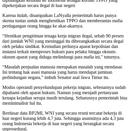
dipulangkan kembali ke Indonesia sebagai korban TPPO yang
dipekerjakan secara ilegal di luar negeri
Karena itulah, disampaikan LaNyalla pemerintah harus punya
skema tuntas untuk menghentikan TPPO dan memberantas mafia
perdagangan orang hingga ke akar-akarnya.
“Hentikan pengiriman tenaga kerja migran ilegal, sebab 90 persen
dari jumlah WNI yang meninggal itu diberangkatkan secara ilegal
oleh pelaku sindikat. Kemudian perlunya aparat kepolisian dan
instansi terkait memproses hukum para pelaku hingga oknum-
oknum aparat yang diduga melindungi para mafia ini,” tuturnya.
“Masalah penjualan manusia merupakan masalah yang mendasar.
Ini tentang hak asasi manusia yang harus mendapat jaminan
perlindungan negara,” imbuh Senator asal Jawa Timur itu.
Modus operandi penyelundupan pekerja migran, sebenarnya sudah
dipahami oleh aparat hukum. Namun yang menjadi pertanyaan
kenapa kejadian serupa masih terulang. Seharusnya pemerintah bisa
meminimalisir hal itu.
Berdasar data BP2MI, WNI yang secara resmi tercatat bekerja di
luar negeri kurang lebih 4,7 juta. Sehingga asumsinya ada 4,3 juta
orang Indonesia bekerja di luar negeri yang berangkat secara
unprosedural.