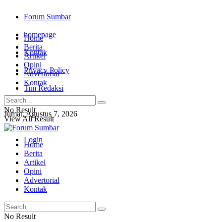
Forum Sumbar
homepage
Home
Berita
Kontak
Artikel
Opini
Privacy Policy
Advertorial
Kontak
Tim Redaksi
No Result
Jumat, Agustus 7, 2026
View All Result
Login
Home
Berita
Artikel
Opini
Advertorial
Kontak
No Result