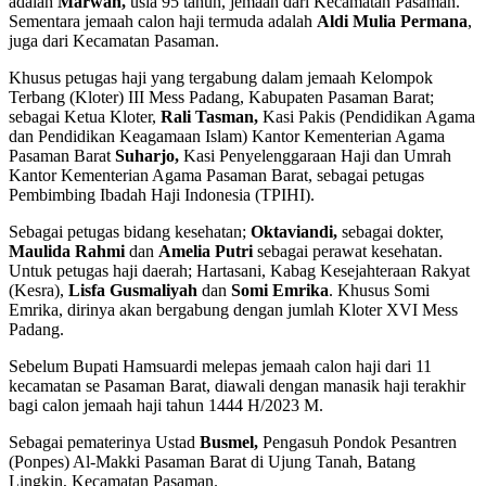
adalah
Marwan,
usia 95 tahun, jemaah dari Kecamatan Pasaman.
Sementara jemaah calon haji termuda adalah
Aldi Mulia Permana
,
juga dari Kecamatan Pasaman.
Khusus petugas haji yang tergabung dalam jemaah Kelompok
Terbang (Kloter) III Mess Padang, Kabupaten Pasaman Barat;
sebagai Ketua Kloter,
Rali Tasman,
Kasi Pakis (Pendidikan Agama
dan Pendidikan Keagamaan Islam) Kantor Kementerian Agama
Pasaman Barat
Suharjo,
Kasi Penyelenggaraan Haji dan Umrah
Kantor Kementerian Agama Pasaman Barat, sebagai petugas
Pembimbing Ibadah Haji Indonesia (TPIHI).
Sebagai petugas bidang kesehatan;
Oktaviandi,
sebagai dokter,
Maulida Rahmi
dan
Amelia Putri
sebagai perawat kesehatan.
Untuk petugas haji daerah; Hartasani, Kabag Kesejahteraan Rakyat
(Kesra),
Lisfa Gusmaliyah
dan
Somi Emrika
. Khusus Somi
Emrika, dirinya akan bergabung dengan jumlah Kloter XVI Mess
Padang.
Sebelum Bupati Hamsuardi melepas jemaah calon haji dari 11
kecamatan se Pasaman Barat, diawali dengan manasik haji terakhir
bagi calon jemaah haji tahun 1444 H/2023 M.
Sebagai pematerinya Ustad
Busmel,
Pengasuh Pondok Pesantren
(Ponpes) Al-Makki Pasaman Barat di Ujung Tanah, Batang
Lingkin, Kecamatan Pasaman.