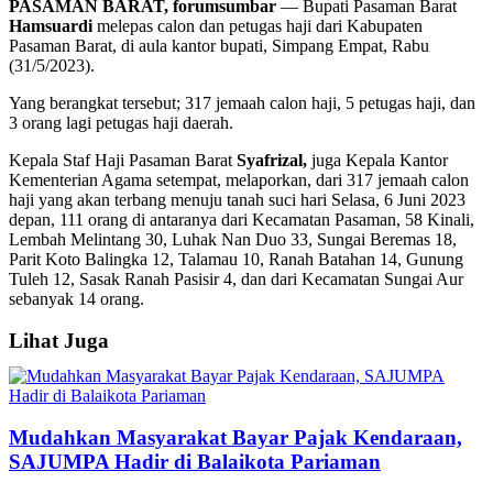
PASAMAN BARAT, forumsumbar
— Bupati Pasaman Barat
Hamsuardi
melepas calon dan petugas haji dari Kabupaten
Pasaman Barat, di aula kantor bupati, Simpang Empat, Rabu
(31/5/2023).
Yang berangkat tersebut; 317 jemaah calon haji, 5 petugas haji, dan
3 orang lagi petugas haji daerah.
Kepala Staf Haji Pasaman Barat
Syafrizal,
juga Kepala Kantor
Kementerian Agama setempat, melaporkan, dari 317 jemaah calon
haji yang akan terbang menuju tanah suci hari Selasa, 6 Juni 2023
depan, 111 orang di antaranya dari Kecamatan Pasaman, 58 Kinali,
Lembah Melintang 30, Luhak Nan Duo 33, Sungai Beremas 18,
Parit Koto Balingka 12, Talamau 10, Ranah Batahan 14, Gunung
Tuleh 12, Sasak Ranah Pasisir 4, dan dari Kecamatan Sungai Aur
sebanyak 14 orang.
Lihat Juga
Mudahkan Masyarakat Bayar Pajak Kendaraan,
SAJUMPA Hadir di Balaikota Pariaman