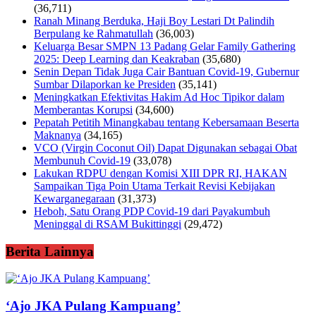
(36,711)
Ranah Minang Berduka, Haji Boy Lestari Dt Palindih
Berpulang ke Rahmatullah
(36,003)
Keluarga Besar SMPN 13 Padang Gelar Family Gathering
2025: Deep Learning dan Keakraban
(35,680)
Senin Depan Tidak Juga Cair Bantuan Covid-19, Gubernur
Sumbar Dilaporkan ke Presiden
(35,141)
Meningkatkan Efektivitas Hakim Ad Hoc Tipikor dalam
Memberantas Korupsi
(34,600)
Pepatah Petitih Minangkabau tentang Kebersamaan Beserta
Maknanya
(34,165)
VCO (Virgin Coconut Oil) Dapat Digunakan sebagai Obat
Membunuh Covid-19
(33,078)
Lakukan RDPU dengan Komisi XIII DPR RI, HAKAN
Sampaikan Tiga Poin Utama Terkait Revisi Kebijakan
Kewarganegaraan
(31,373)
Heboh, Satu Orang PDP Covid-19 dari Payakumbuh
Meninggal di RSAM Bukittinggi
(29,472)
Berita Lainnya
‘Ajo JKA Pulang Kampuang’