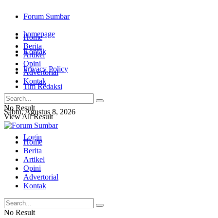
Forum Sumbar
homepage
Home
Berita
Kontak
Artikel
Opini
Privacy Policy
Advertorial
Kontak
Tim Redaksi
No Result
Sabtu, Agustus 8, 2026
View All Result
Login
Home
Berita
Artikel
Opini
Advertorial
Kontak
No Result