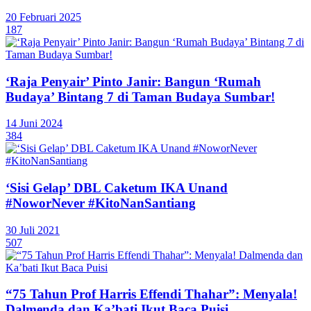
20 Februari 2025
187
‘Raja Penyair’ Pinto Janir: Bangun ‘Rumah
Budaya’ Bintang 7 di Taman Budaya Sumbar!
14 Juni 2024
384
‘Sisi Gelap’ DBL Caketum IKA Unand
#NoworNever #KitoNanSantiang
30 Juli 2021
507
“75 Tahun Prof Harris Effendi Thahar”: Menyala!
Dalmenda dan Ka’bati Ikut Baca Puisi