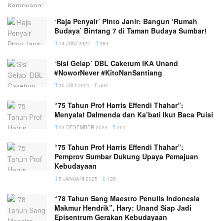
‘Raja Penyair’ Pinto Janir: Bangun ‘Rumah
Budaya’ Bintang 7 di Taman Budaya Sumbar!
14 JUNI 2024
384
‘Sisi Gelap’ DBL Caketum IKA Unand
#NoworNever #KitoNanSantiang
30 JULI 2021
507
“75 Tahun Prof Harris Effendi Thahar”:
Menyala! Dalmenda dan Ka’bati Ikut Baca Puisi
13 DESEMBER 2024
251
“75 Tahun Prof Harris Effendi Thahar”:
Pemprov Sumbar Dukung Upaya Pemajuan
Kebudayaan
5 JANUARI 2025
128
“78 Tahun Sang Maestro Penulis Indonesia
Makmur Hendrik”, Hary: Unand Siap Jadi
Episentrum Gerakan Kebudayaan