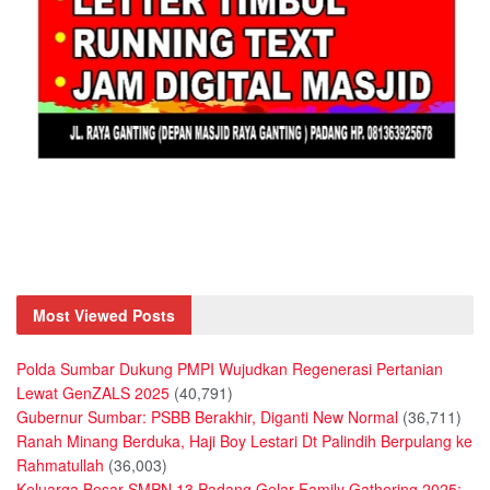
Most Viewed Posts
Polda Sumbar Dukung PMPI Wujudkan Regenerasi Pertanian
Lewat GenZALS 2025
(40,791)
Gubernur Sumbar: PSBB Berakhir, Diganti New Normal
(36,711)
Ranah Minang Berduka, Haji Boy Lestari Dt Palindih Berpulang ke
Rahmatullah
(36,003)
Keluarga Besar SMPN 13 Padang Gelar Family Gathering 2025: