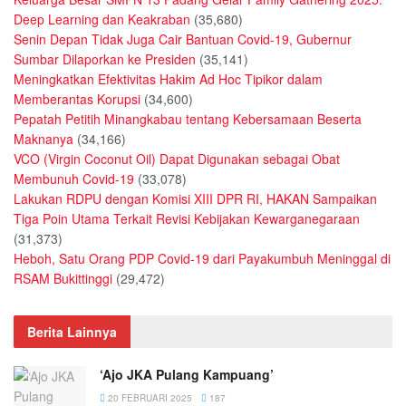
Deep Learning dan Keakraban
(35,680)
Senin Depan Tidak Juga Cair Bantuan Covid-19, Gubernur
Sumbar Dilaporkan ke Presiden
(35,141)
Meningkatkan Efektivitas Hakim Ad Hoc Tipikor dalam
Memberantas Korupsi
(34,600)
Pepatah Petitih Minangkabau tentang Kebersamaan Beserta
Maknanya
(34,166)
VCO (Virgin Coconut Oil) Dapat Digunakan sebagai Obat
Membunuh Covid-19
(33,078)
Lakukan RDPU dengan Komisi XIII DPR RI, HAKAN Sampaikan
Tiga Poin Utama Terkait Revisi Kebijakan Kewarganegaraan
(31,373)
Heboh, Satu Orang PDP Covid-19 dari Payakumbuh Meninggal di
RSAM Bukittinggi
(29,472)
Berita Lainnya
‘Ajo JKA Pulang Kampuang’
20 FEBRUARI 2025
187