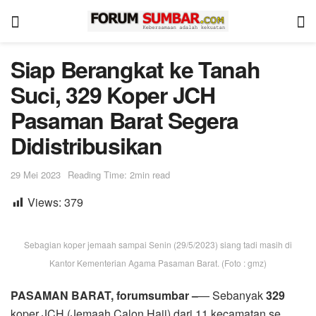
Siap Berangkat ke Tanah
Suci, 329 Koper JCH
Pasaman Barat Segera
Didistribusikan
29 Mei 2023
Reading Time: 2min read
Views:
379
Sebagian koper jemaah sampai Senin (29/5/2023) siang tadi masih di
Kantor Kementerian Agama Pasaman Barat. (Foto : gmz)
PASAMAN BARAT, forumsumbar –
— Sebanyak
329
koper JCH (Jemaah Calon Haji) dari 11 kecamatan se