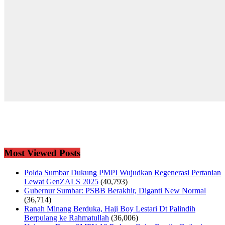
Most Viewed Posts
Polda Sumbar Dukung PMPI Wujudkan Regenerasi Pertanian
Lewat GenZALS 2025
(40,793)
Gubernur Sumbar: PSBB Berakhir, Diganti New Normal
(36,714)
Ranah Minang Berduka, Haji Boy Lestari Dt Palindih
Berpulang ke Rahmatullah
(36,006)