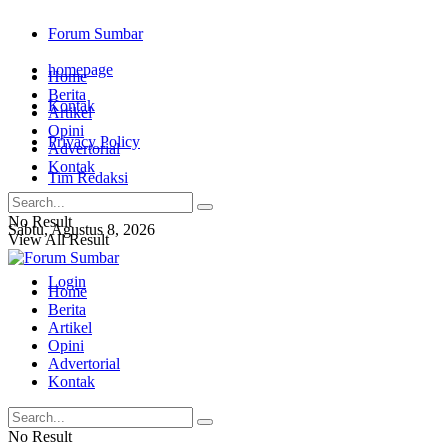
Forum Sumbar
homepage
Home
Berita
Kontak
Artikel
Opini
Privacy Policy
Advertorial
Kontak
Tim Redaksi
No Result
Sabtu, Agustus 8, 2026
View All Result
Login
Home
Berita
Artikel
Opini
Advertorial
Kontak
No Result