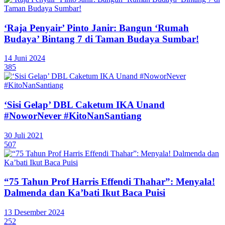
‘Raja Penyair’ Pinto Janir: Bangun ‘Rumah
Budaya’ Bintang 7 di Taman Budaya Sumbar!
14 Juni 2024
385
‘Sisi Gelap’ DBL Caketum IKA Unand
#NoworNever #KitoNanSantiang
30 Juli 2021
507
“75 Tahun Prof Harris Effendi Thahar”: Menyala!
Dalmenda dan Ka’bati Ikut Baca Puisi
13 Desember 2024
252