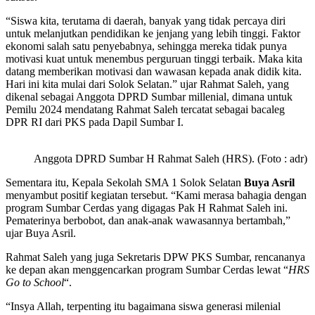
“Siswa kita, terutama di daerah, banyak yang tidak percaya diri
untuk melanjutkan pendidikan ke jenjang yang lebih tinggi. Faktor
ekonomi salah satu penyebabnya, sehingga mereka tidak punya
motivasi kuat untuk menembus perguruan tinggi terbaik. Maka kita
datang memberikan motivasi dan wawasan kepada anak didik kita.
Hari ini kita mulai dari Solok Selatan.” ujar Rahmat Saleh, yang
dikenal sebagai Anggota DPRD Sumbar millenial, dimana untuk
Pemilu 2024 mendatang Rahmat Saleh tercatat sebagai bacaleg
DPR RI dari PKS pada Dapil Sumbar I.
Anggota DPRD Sumbar H Rahmat Saleh (HRS). (Foto : adr)
Sementara itu, Kepala Sekolah SMA 1 Solok Selatan
Buya Asril
menyambut positif kegiatan tersebut. “Kami merasa bahagia dengan
program Sumbar Cerdas yang digagas Pak H Rahmat Saleh ini.
Pematerinya berbobot, dan anak-anak wawasannya bertambah,”
ujar Buya Asril.
Rahmat Saleh yang juga Sekretaris DPW PKS Sumbar, rencananya
ke depan akan menggencarkan program Sumbar Cerdas lewat “
HRS
Go to School
“.
“Insya Allah, terpenting itu bagaimana siswa generasi milenial