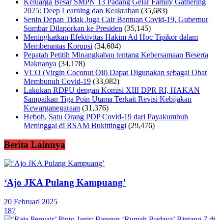
Keluarga Besar SMPN 13 Padang Gelar Family Gathering
2025: Deep Learning dan Keakraban
(35,683)
Senin Depan Tidak Juga Cair Bantuan Covid-19, Gubernur
Sumbar Dilaporkan ke Presiden
(35,145)
Meningkatkan Efektivitas Hakim Ad Hoc Tipikor dalam
Memberantas Korupsi
(34,604)
Pepatah Petitih Minangkabau tentang Kebersamaan Beserta
Maknanya
(34,178)
VCO (Virgin Coconut Oil) Dapat Digunakan sebagai Obat
Membunuh Covid-19
(33,082)
Lakukan RDPU dengan Komisi XIII DPR RI, HAKAN
Sampaikan Tiga Poin Utama Terkait Revisi Kebijakan
Kewarganegaraan
(31,376)
Heboh, Satu Orang PDP Covid-19 dari Payakumbuh
Meninggal di RSAM Bukittinggi
(29,476)
Berita Lainnya
‘Ajo JKA Pulang Kampuang’
20 Februari 2025
187