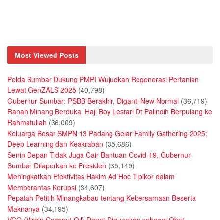
Most Viewed Posts
Polda Sumbar Dukung PMPI Wujudkan Regenerasi Pertanian
Lewat GenZALS 2025
(40,798)
Gubernur Sumbar: PSBB Berakhir, Diganti New Normal
(36,719)
Ranah Minang Berduka, Haji Boy Lestari Dt Palindih Berpulang ke
Rahmatullah
(36,009)
Keluarga Besar SMPN 13 Padang Gelar Family Gathering 2025:
Deep Learning dan Keakraban
(35,686)
Senin Depan Tidak Juga Cair Bantuan Covid-19, Gubernur
Sumbar Dilaporkan ke Presiden
(35,149)
Meningkatkan Efektivitas Hakim Ad Hoc Tipikor dalam
Memberantas Korupsi
(34,607)
Pepatah Petitih Minangkabau tentang Kebersamaan Beserta
Maknanya
(34,195)
VCO (Virgin Coconut Oil) Dapat Digunakan sebagai Obat