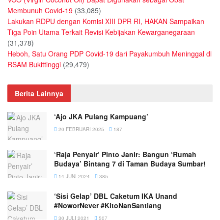
Membunuh Covid-19
(33,085)
Lakukan RDPU dengan Komisi XIII DPR RI, HAKAN Sampaikan
Tiga Poin Utama Terkait Revisi Kebijakan Kewarganegaraan
(31,378)
Heboh, Satu Orang PDP Covid-19 dari Payakumbuh Meninggal di
RSAM Bukittinggi
(29,479)
Berita Lainnya
‘Ajo JKA Pulang Kampuang’
20 FEBRUARI 2025
187
‘Raja Penyair’ Pinto Janir: Bangun ‘Rumah
Budaya’ Bintang 7 di Taman Budaya Sumbar!
14 JUNI 2024
385
‘Sisi Gelap’ DBL Caketum IKA Unand
#NoworNever #KitoNanSantiang
30 JULI 2021
507